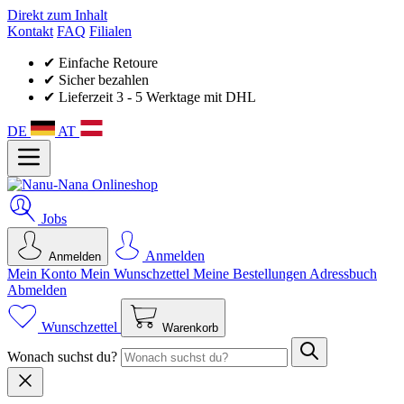
Direkt zum Inhalt
Kontakt
FAQ
Filialen
✔ Einfache Retoure
✔ Sicher bezahlen
✔ Lieferzeit 3 - 5 Werktage mit DHL
DE
AT
Jobs
Anmelden
Anmelden
Mein Konto
Mein Wunsch­zettel
Meine Bestellungen
Adressbuch
Abmelden
Wunschzettel
Warenkorb
Wonach suchst du?