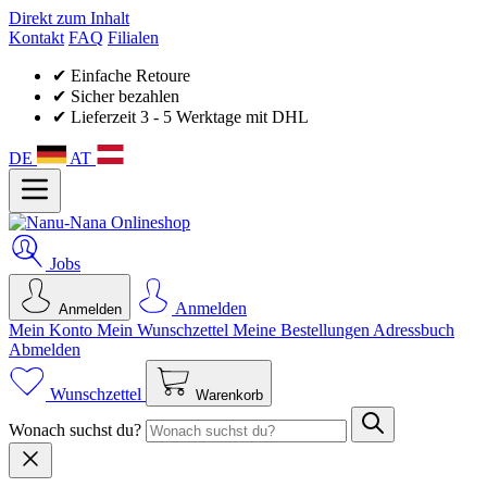
Direkt zum Inhalt
Kontakt
FAQ
Filialen
✔ Einfache Retoure
✔ Sicher bezahlen
✔ Lieferzeit 3 - 5 Werktage mit DHL
DE
AT
Jobs
Anmelden
Anmelden
Mein Konto
Mein Wunsch­zettel
Meine Bestellungen
Adressbuch
Abmelden
Wunschzettel
Warenkorb
Wonach suchst du?