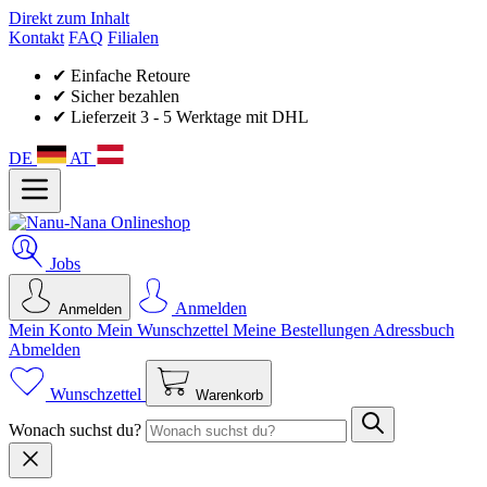
Direkt zum Inhalt
Kontakt
FAQ
Filialen
✔ Einfache Retoure
✔ Sicher bezahlen
✔ Lieferzeit 3 - 5 Werktage mit DHL
DE
AT
Jobs
Anmelden
Anmelden
Mein Konto
Mein Wunsch­zettel
Meine Bestellungen
Adressbuch
Abmelden
Wunschzettel
Warenkorb
Wonach suchst du?