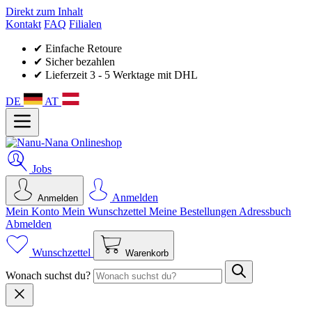
Direkt zum Inhalt
Kontakt
FAQ
Filialen
✔ Einfache Retoure
✔ Sicher bezahlen
✔ Lieferzeit 3 - 5 Werktage mit DHL
DE
AT
Jobs
Anmelden
Anmelden
Mein Konto
Mein Wunsch­zettel
Meine Bestellungen
Adressbuch
Abmelden
Wunschzettel
Warenkorb
Wonach suchst du?