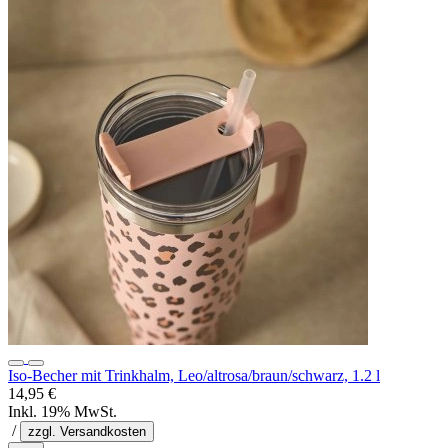
Iso-Becher mit Trinkhalm, Leo/altrosa/braun/schwarz, 1.2 l
14,95 €
Inkl. 19% MwSt.
/
zzgl. Versandkosten