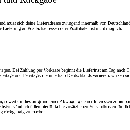
und muss sich deine Lieferadresse zwingend innerhalb von Deutschland
 Lieferung an Postfachadressen oder Postfilialen ist nicht möglich.
rktagen. Bei Zahlung per Vorkasse beginnt die Lieferfrist am Tag nach 
eiertage und Feiertage, die innerhalb Deutschlands variieren, wirken si
n, soweit dir dies aufgrund einer Abwägung deiner Interessen zumutbar
Selbstverständlich fallen hierfür keine zusätzlichen Versandkosten für di
ng rückgängig zu machen.