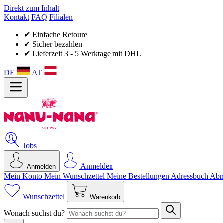
Direkt zum Inhalt
Kontakt
FAQ
Filialen
✔ Einfache Retoure
✔ Sicher bezahlen
✔ Lieferzeit 3 - 5 Werktage mit DHL
DE
AT
Jobs
Anmelden
Anmelden
Mein Konto
Mein Wunsch­zettel
Meine Bestellungen
Adressbuch
Abm
Wunschzettel
Warenkorb
Wonach suchst du?