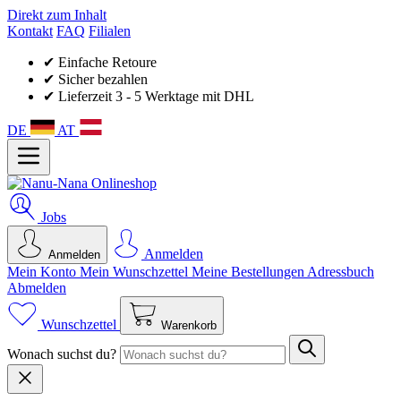
Direkt zum Inhalt
Kontakt
FAQ
Filialen
✔ Einfache Retoure
✔ Sicher bezahlen
✔ Lieferzeit 3 - 5 Werktage mit DHL
DE
AT
Jobs
Anmelden
Anmelden
Mein Konto
Mein Wunsch­zettel
Meine Bestellungen
Adressbuch
Abmelden
Wunschzettel
Warenkorb
Wonach suchst du?