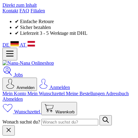
Direkt zum Inhalt
Kontakt
FAQ
Filialen
✔ Einfache Retoure
✔ Sicher bezahlen
✔ Lieferzeit 3 - 5 Werktage mit DHL
DE
AT
Jobs
Anmelden
Anmelden
Mein Konto
Mein Wunsch­zettel
Meine Bestellungen
Adressbuch
Abmelden
Wunschzettel
Warenkorb
Wonach suchst du?