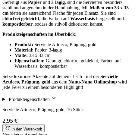
Gefertigt aus
Papier
und
3-lagig
, sind die Servietten besonders
stabil und angenehm in der Handhabung. Mit
Maßen von 33 x 33
cm
bieten sie ausreichend Fläche für jeden Einsatz. Sie sind
chlorfrei gebleicht
, die Farben auf
Wasserbasis
hergestellt und
kompostierbar
, sodass du stilvoll dekorieren kannst.
Produkteigenschaften im Überblick:
Produkt:
Serviette Artdeco, Prägung, gold
Material:
Papier, 3-lagig
Maße:
33 x 33 cm
Eigenschaften:
Geprägt, chlorfrei gebleicht, Farben auf
Wasserbasis, kompostierbar
Setze luxuriöse Akzente auf deinem Tisch - mit der
Serviette
Artdeco, Prägung, gold
aus dem
Nanu-Nana Onlineshop
wird
jede Feier zu einem besonderen Highlight!
Produkteigenschaften
Serviette Artdeco, Prägung, gold, 16 Stück
2,95 €
In den Warenkorb
Newsletter-Anmeldung