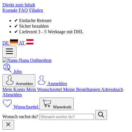
Direkt zum Inhalt
Kontakt
FAQ
Filialen
✔ Einfache Retoure
✔ Sicher bezahlen
✔ Lieferzeit 3 - 5 Werktage mit DHL
DE
AT
Jobs
Anmelden
Anmelden
Mein Konto
Mein Wunsch­zettel
Meine Bestellungen
Adressbuch
Abmelden
Wunschzettel
Warenkorb
Wonach suchst du?