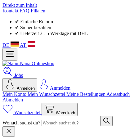
Direkt zum Inhalt
Kontakt
FAQ
Filialen
✔ Einfache Retoure
✔ Sicher bezahlen
✔ Lieferzeit 3 - 5 Werktage mit DHL
DE
AT
Jobs
Anmelden
Anmelden
Mein Konto
Mein Wunsch­zettel
Meine Bestellungen
Adressbuch
Abmelden
Wunschzettel
Warenkorb
Wonach suchst du?