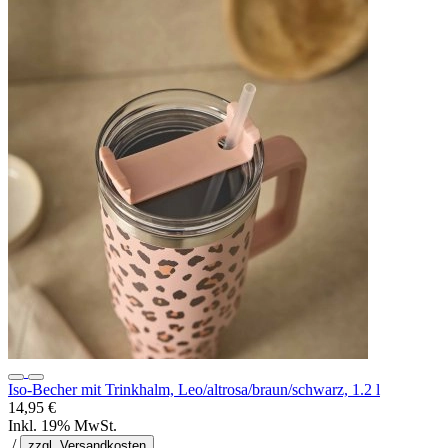
Iso-Becher mit Trinkhalm, Leo/altrosa/braun/schwarz, 1.2 l
14,95 €
Inkl. 19% MwSt.
/
zzgl. Versandkosten