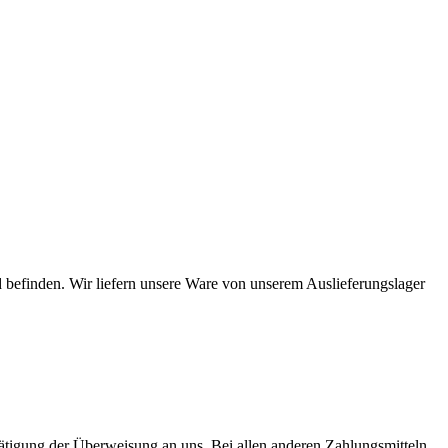
 befinden. Wir liefern unsere Ware von unserem Auslieferungslager
Tätigung der Überweisung an uns. Bei allen anderen Zahlungsmitteln