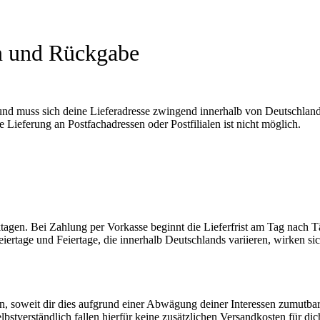
n und Rückgabe
und muss sich deine Lieferadresse zwingend innerhalb von Deutschland
 Lieferung an Postfachadressen oder Postfilialen ist nicht möglich.
rktagen. Bei Zahlung per Vorkasse beginnt die Lieferfrist am Tag nach 
eiertage und Feiertage, die innerhalb Deutschlands variieren, wirken si
n, soweit dir dies aufgrund einer Abwägung deiner Interessen zumutbar
Selbstverständlich fallen hierfür keine zusätzlichen Versandkosten für di