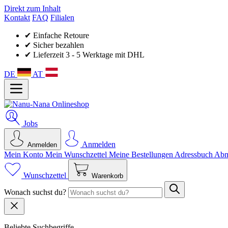
Direkt zum Inhalt
Kontakt
FAQ
Filialen
✔ Einfache Retoure
✔ Sicher bezahlen
✔ Lieferzeit 3 - 5 Werktage mit DHL
DE
AT
Jobs
Anmelden
Anmelden
Mein Konto
Mein Wunsch­zettel
Meine Bestellungen
Adressbuch
Abm
Wunschzettel
Warenkorb
Wonach suchst du?
Beliebte Suchbegriffe