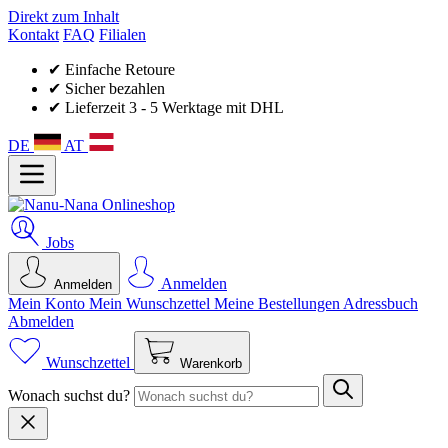
Direkt zum Inhalt
Kontakt
FAQ
Filialen
✔ Einfache Retoure
✔ Sicher bezahlen
✔ Lieferzeit 3 - 5 Werktage mit DHL
DE
AT
Jobs
Anmelden
Anmelden
Mein Konto
Mein Wunsch­zettel
Meine Bestellungen
Adressbuch
Abmelden
Wunschzettel
Warenkorb
Wonach suchst du?