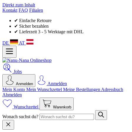
Direkt zum Inhalt
Kontakt
FAQ
Filialen
✔ Einfache Retoure
✔ Sicher bezahlen
✔ Lieferzeit 3 - 5 Werktage mit DHL
DE
AT
Jobs
Anmelden
Anmelden
Mein Konto
Mein Wunsch­zettel
Meine Bestellungen
Adressbuch
Abmelden
Wunschzettel
Warenkorb
Wonach suchst du?