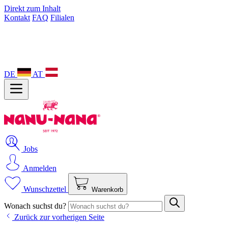
Direkt zum Inhalt
Kontakt
FAQ
Filialen
DE
AT
Jobs
Anmelden
Wunschzettel
Warenkorb
Wonach suchst du?
Zurück zur vorherigen Seite