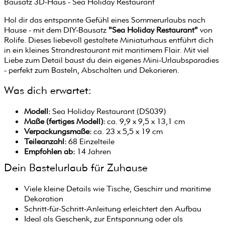
Bausatz 3D-Haus - Sea Holiday Restaurant
Hol dir das entspannte Gefühl eines Sommerurlaubs nach
Hause - mit dem DIY-Bausatz
"Sea Holiday Restaurant"
von
Rolife. Dieses liebevoll gestaltete Miniaturhaus entführt dich
in ein kleines Strandrestaurant mit maritimem Flair. Mit viel
Liebe zum Detail baust du dein eigenes Mini-Urlaubsparadies
- perfekt zum Basteln, Abschalten und Dekorieren.
Was dich erwartet:
Modell:
Sea Holiday Restaurant (DS039)
Maße (fertiges Modell):
ca. 9,9 x 9,5 x 13,1 cm
Verpackungsmaße:
ca. 23 x 5,5 x 19 cm
Teileanzahl:
68 Einzelteile
Empfohlen ab:
14 Jahren
Dein Bastelurlaub für Zuhause
Viele kleine Details wie Tische, Geschirr und maritime
Dekoration
Schritt-für-Schritt-Anleitung erleichtert den Aufbau
Ideal als Geschenk, zur Entspannung oder als