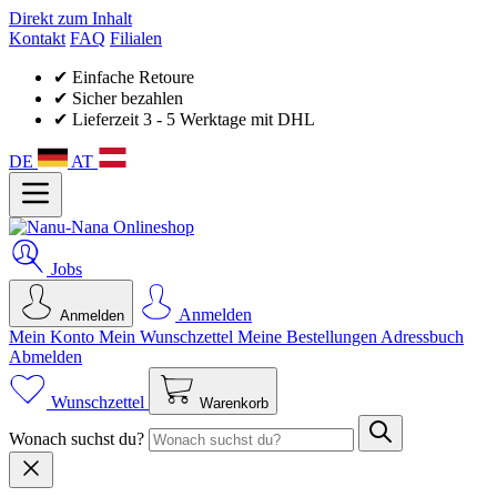
Direkt zum Inhalt
Kontakt
FAQ
Filialen
✔ Einfache Retoure
✔ Sicher bezahlen
✔ Lieferzeit 3 - 5 Werktage mit DHL
DE
AT
Jobs
Anmelden
Anmelden
Mein Konto
Mein Wunsch­zettel
Meine Bestellungen
Adressbuch
Abmelden
Wunschzettel
Warenkorb
Wonach suchst du?