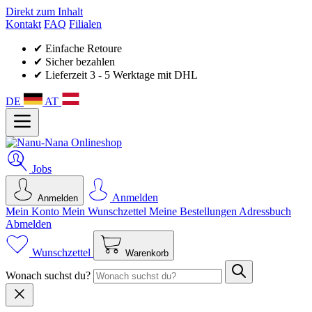
Direkt zum Inhalt
Kontakt
FAQ
Filialen
✔ Einfache Retoure
✔ Sicher bezahlen
✔ Lieferzeit 3 - 5 Werktage mit DHL
DE
AT
Jobs
Anmelden
Anmelden
Mein Konto
Mein Wunsch­zettel
Meine Bestellungen
Adressbuch
Abmelden
Wunschzettel
Warenkorb
Wonach suchst du?