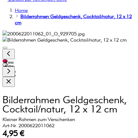
Home
Bilderrahmen Geldgeschenk, Cocktail/natur, 12 x 12
cm
View
View
larger
larger
image
image
Bilderrahmen Geldgeschenk,
Cocktail/natur, 12 x 12 cm
Kleiner Rahmen zum Verschenken
Art-Nr. 2000622011062
4,95 €