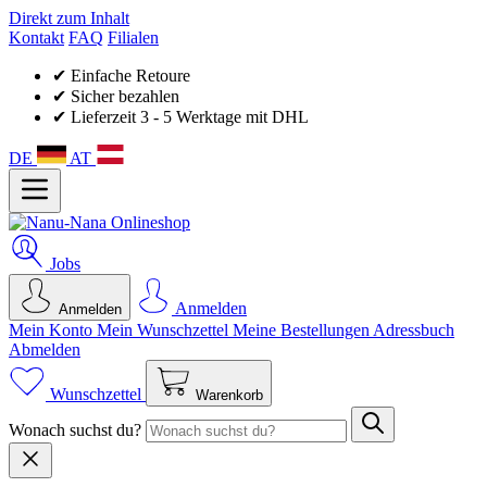
Direkt zum Inhalt
Kontakt
FAQ
Filialen
✔ Einfache Retoure
✔ Sicher bezahlen
✔ Lieferzeit 3 - 5 Werktage mit DHL
DE
AT
Jobs
Anmelden
Anmelden
Mein Konto
Mein Wunsch­zettel
Meine Bestellungen
Adressbuch
Abmelden
Wunschzettel
Warenkorb
Wonach suchst du?