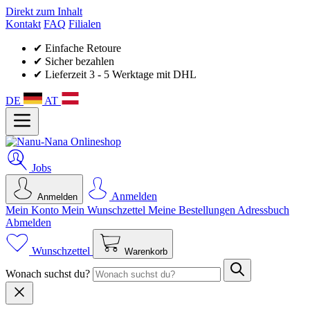
Direkt zum Inhalt
Kontakt
FAQ
Filialen
✔ Einfache Retoure
✔ Sicher bezahlen
✔ Lieferzeit 3 - 5 Werktage mit DHL
DE
AT
Jobs
Anmelden
Anmelden
Mein Konto
Mein Wunsch­zettel
Meine Bestellungen
Adressbuch
Abmelden
Wunschzettel
Warenkorb
Wonach suchst du?