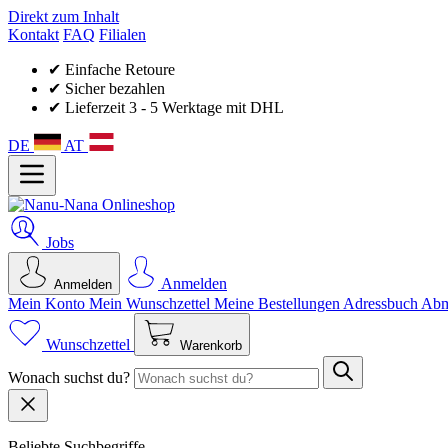
Direkt zum Inhalt
Kontakt
FAQ
Filialen
✔ Einfache Retoure
✔ Sicher bezahlen
✔ Lieferzeit 3 - 5 Werktage mit DHL
DE
AT
Jobs
Anmelden
Anmelden
Mein Konto
Mein Wunsch­zettel
Meine Bestellungen
Adressbuch
Abm
Wunschzettel
Warenkorb
Wonach suchst du?
Beliebte Suchbegriffe