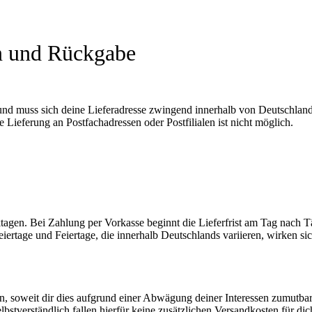
n und Rückgabe
und muss sich deine Lieferadresse zwingend innerhalb von Deutschland
 Lieferung an Postfachadressen oder Postfilialen ist nicht möglich.
rktagen. Bei Zahlung per Vorkasse beginnt die Lieferfrist am Tag nach 
eiertage und Feiertage, die innerhalb Deutschlands variieren, wirken si
n, soweit dir dies aufgrund einer Abwägung deiner Interessen zumutbar
Selbstverständlich fallen hierfür keine zusätzlichen Versandkosten für di