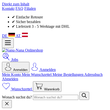
Direkt zum Inhalt
Kontakt
FAQ
Filialen
✔ Einfache Retoure
✔ Sicher bezahlen
✔ Lieferzeit 3 - 5 Werktage mit DHL
DE
AT
Jobs
Anmelden
Anmelden
Mein Konto
Mein Wunsch­zettel
Meine Bestellungen
Adressbuch
Abmelden
Wunschzettel
Warenkorb
Wonach suchst du?