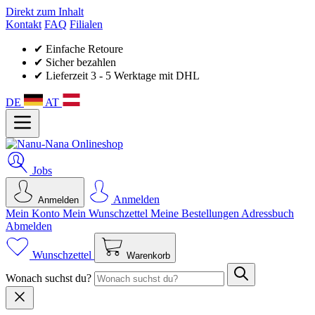
Direkt zum Inhalt
Kontakt
FAQ
Filialen
✔ Einfache Retoure
✔ Sicher bezahlen
✔ Lieferzeit 3 - 5 Werktage mit DHL
DE
AT
Jobs
Anmelden
Anmelden
Mein Konto
Mein Wunsch­zettel
Meine Bestellungen
Adressbuch
Abmelden
Wunschzettel
Warenkorb
Wonach suchst du?