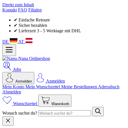
Direkt zum Inhalt
Kontakt
FAQ
Filialen
✔ Einfache Retoure
✔ Sicher bezahlen
✔ Lieferzeit 3 - 5 Werktage mit DHL
DE
AT
Jobs
Anmelden
Anmelden
Mein Konto
Mein Wunsch­zettel
Meine Bestellungen
Adressbuch
Abmelden
Wunschzettel
Warenkorb
Wonach suchst du?