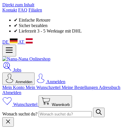
Direkt zum Inhalt
Kontakt
FAQ
Filialen
✔ Einfache Retoure
✔ Sicher bezahlen
✔ Lieferzeit 3 - 5 Werktage mit DHL
DE
AT
Jobs
Anmelden
Anmelden
Mein Konto
Mein Wunsch­zettel
Meine Bestellungen
Adressbuch
Abmelden
Wunschzettel
Warenkorb
Wonach suchst du?