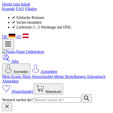
Direkt zum Inhalt
Kontakt
FAQ
Filialen
✔ Einfache Retoure
✔ Sicher bezahlen
✔ Lieferzeit 3 - 5 Werktage mit DHL
DE
AT
Jobs
Anmelden
Anmelden
Mein Konto
Mein Wunsch­zettel
Meine Bestellungen
Adressbuch
Abmelden
Wunschzettel
Warenkorb
Wonach suchst du?