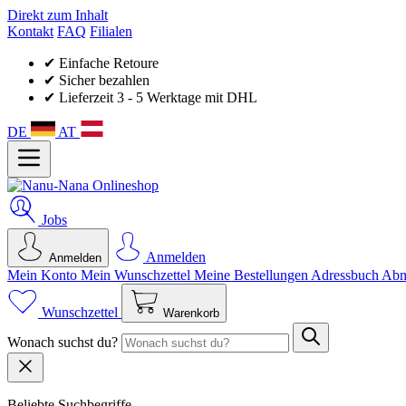
Direkt zum Inhalt
Kontakt
FAQ
Filialen
✔ Einfache Retoure
✔ Sicher bezahlen
✔ Lieferzeit 3 - 5 Werktage mit DHL
DE
AT
Jobs
Anmelden
Anmelden
Mein Konto
Mein Wunsch­zettel
Meine Bestellungen
Adressbuch
Abm
Wunschzettel
Warenkorb
Wonach suchst du?
Beliebte Suchbegriffe