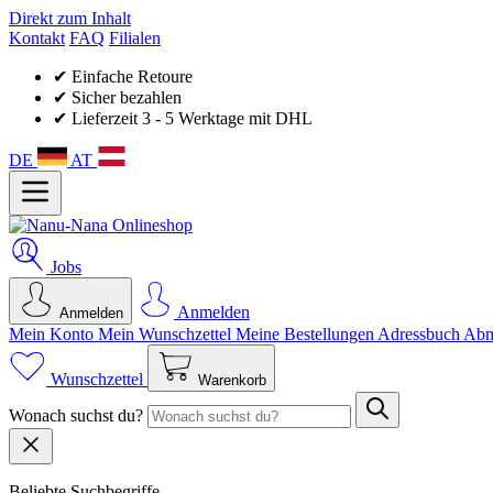
Direkt zum Inhalt
Kontakt
FAQ
Filialen
✔ Einfache Retoure
✔ Sicher bezahlen
✔ Lieferzeit 3 - 5 Werktage mit DHL
DE
AT
Jobs
Anmelden
Anmelden
Mein Konto
Mein Wunsch­zettel
Meine Bestellungen
Adressbuch
Abm
Wunschzettel
Warenkorb
Wonach suchst du?
Beliebte Suchbegriffe