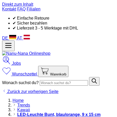
Direkt zum Inhalt
Kontakt
FAQ
Filialen
✔ Einfache Retoure
✔ Sicher bezahlen
✔ Lieferzeit 3 - 5 Werktage mit DHL
DE
AT
Jobs
Wunschzettel
Warenkorb
Wonach suchst du?
Zurück zur vorherigen Seite
Home
Trends
Kawaii
LED-Leuchte Bunt, blau/orange, 9 x 15 cm