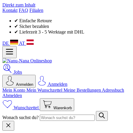
Direkt zum Inhalt
Kontakt
FAQ
Filialen
✔ Einfache Retoure
✔ Sicher bezahlen
✔ Lieferzeit 3 - 5 Werktage mit DHL
DE
AT
Jobs
Anmelden
Anmelden
Mein Konto
Mein Wunsch­zettel
Meine Bestellungen
Adressbuch
Abmelden
Wunschzettel
Warenkorb
Wonach suchst du?