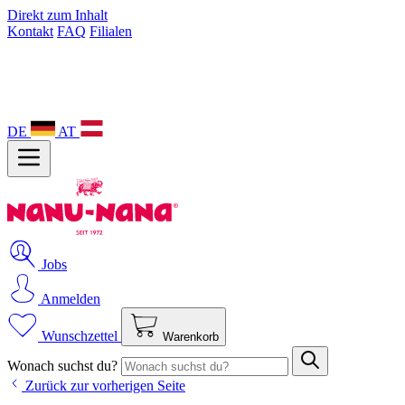
Direkt zum Inhalt
Kontakt
FAQ
Filialen
DE
AT
Jobs
Anmelden
Wunschzettel
Warenkorb
Wonach suchst du?
Zurück zur vorherigen Seite