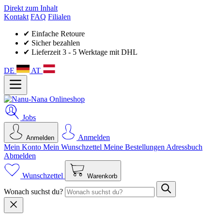
Direkt zum Inhalt
Kontakt
FAQ
Filialen
✔ Einfache Retoure
✔ Sicher bezahlen
✔ Lieferzeit 3 - 5 Werktage mit DHL
DE
AT
Jobs
Anmelden
Anmelden
Mein Konto
Mein Wunsch­zettel
Meine Bestellungen
Adressbuch
Abmelden
Wunschzettel
Warenkorb
Wonach suchst du?