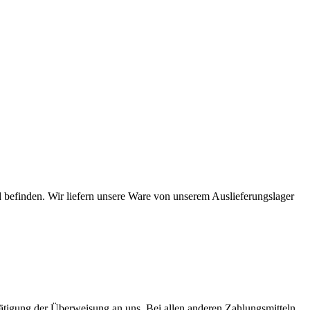
 befinden. Wir liefern unsere Ware von unserem Auslieferungslager
Tätigung der Überweisung an uns. Bei allen anderen Zahlungsmitteln