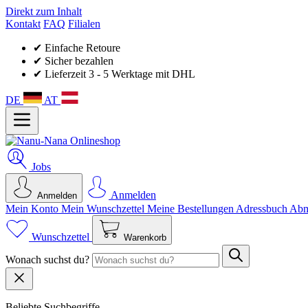
Direkt zum Inhalt
Kontakt
FAQ
Filialen
✔ Einfache Retoure
✔ Sicher bezahlen
✔ Lieferzeit 3 - 5 Werktage mit DHL
DE
AT
Jobs
Anmelden
Anmelden
Mein Konto
Mein Wunsch­zettel
Meine Bestellungen
Adressbuch
Abm
Wunschzettel
Warenkorb
Wonach suchst du?
Beliebte Suchbegriffe