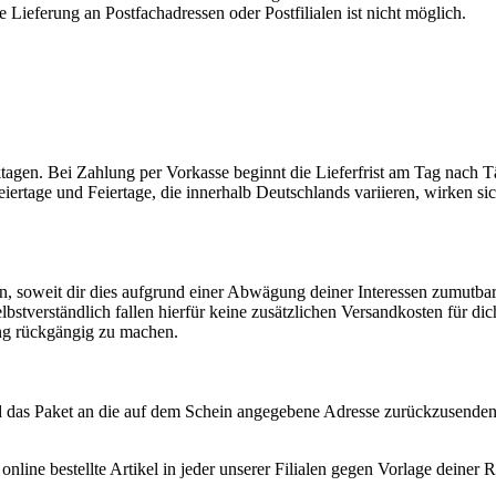
 Lieferung an Postfachadressen oder Postfilialen ist nicht möglich.
rktagen. Bei Zahlung per Vorkasse beginnt die Lieferfrist am Tag nach 
eiertage und Feiertage, die innerhalb Deutschlands variieren, wirken si
n, soweit dir dies aufgrund einer Abwägung deiner Interessen zumutbar
Selbstverständlich fallen hierfür keine zusätzlichen Versandkosten für di
ng rückgängig zu machen.
d das Paket an die auf dem Schein angegebene Adresse zurückzusenden
nline bestellte Artikel in jeder unserer Filialen gegen Vorlage deine