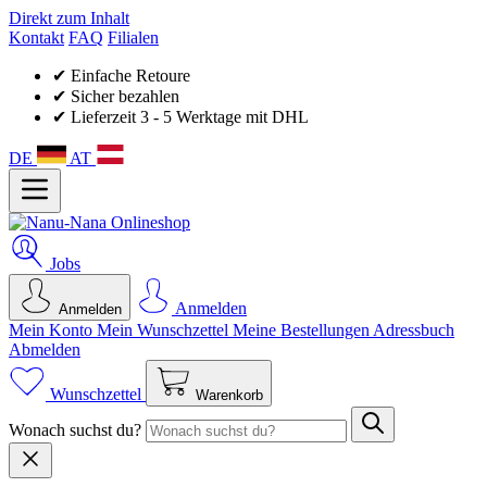
Direkt zum Inhalt
Kontakt
FAQ
Filialen
✔ Einfache Retoure
✔ Sicher bezahlen
✔ Lieferzeit 3 - 5 Werktage mit DHL
DE
AT
Jobs
Anmelden
Anmelden
Mein Konto
Mein Wunsch­zettel
Meine Bestellungen
Adressbuch
Abmelden
Wunschzettel
Warenkorb
Wonach suchst du?