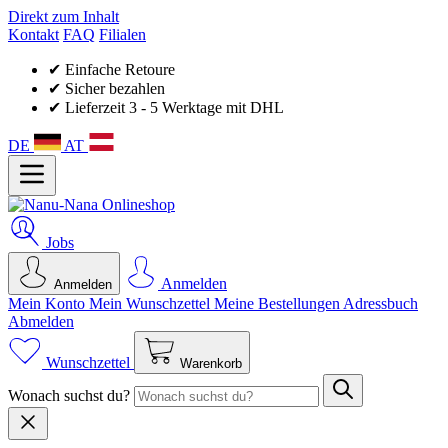
Direkt zum Inhalt
Kontakt
FAQ
Filialen
✔ Einfache Retoure
✔ Sicher bezahlen
✔ Lieferzeit 3 - 5 Werktage mit DHL
DE
AT
Jobs
Anmelden
Anmelden
Mein Konto
Mein Wunsch­zettel
Meine Bestellungen
Adressbuch
Abmelden
Wunschzettel
Warenkorb
Wonach suchst du?