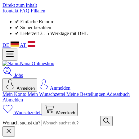
Direkt zum Inhalt
Kontakt
FAQ
Filialen
✔ Einfache Retoure
✔ Sicher bezahlen
✔ Lieferzeit 3 - 5 Werktage mit DHL
DE
AT
Jobs
Anmelden
Anmelden
Mein Konto
Mein Wunsch­zettel
Meine Bestellungen
Adressbuch
Abmelden
Wunschzettel
Warenkorb
Wonach suchst du?