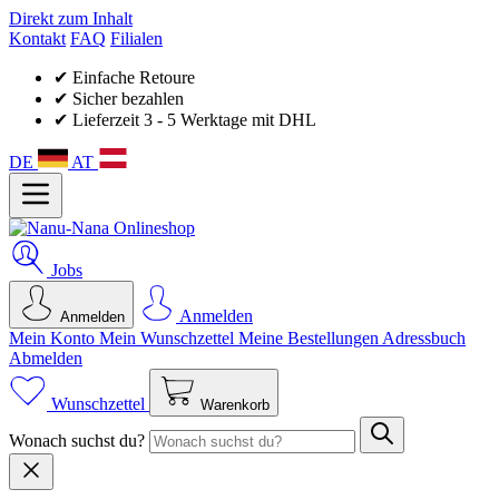
Direkt zum Inhalt
Kontakt
FAQ
Filialen
✔ Einfache Retoure
✔ Sicher bezahlen
✔ Lieferzeit 3 - 5 Werktage mit DHL
DE
AT
Jobs
Anmelden
Anmelden
Mein Konto
Mein Wunsch­zettel
Meine Bestellungen
Adressbuch
Abmelden
Wunschzettel
Warenkorb
Wonach suchst du?