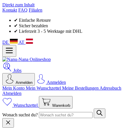
Direkt zum Inhalt
Kontakt
FAQ
Filialen
✔ Einfache Retoure
✔ Sicher bezahlen
✔ Lieferzeit 3 - 5 Werktage mit DHL
DE
AT
Jobs
Anmelden
Anmelden
Mein Konto
Mein Wunsch­zettel
Meine Bestellungen
Adressbuch
Abmelden
Wunschzettel
Warenkorb
Wonach suchst du?