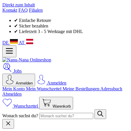
Direkt zum Inhalt
Kontakt
FAQ
Filialen
✔ Einfache Retoure
✔ Sicher bezahlen
✔ Lieferzeit 3 - 5 Werktage mit DHL
DE
AT
Jobs
Anmelden
Anmelden
Mein Konto
Mein Wunsch­zettel
Meine Bestellungen
Adressbuch
Abmelden
Wunschzettel
Warenkorb
Wonach suchst du?