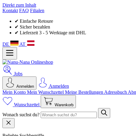
Direkt zum Inhalt
Kontakt
FAQ
Filialen
✔ Einfache Retoure
✔ Sicher bezahlen
✔ Lieferzeit 3 - 5 Werktage mit DHL
DE
AT
Jobs
Anmelden
Anmelden
Mein Konto
Mein Wunsch­zettel
Meine Bestellungen
Adressbuch
Abm
Wunschzettel
Warenkorb
Wonach suchst du?
Beliebte Suchbegriffe