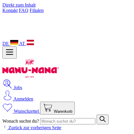
Direkt zum Inhalt
Kontakt
FAQ
Filialen
DE
AT
Jobs
Anmelden
Wunschzettel
Warenkorb
Wonach suchst du?
Zurück zur vorherigen Seite