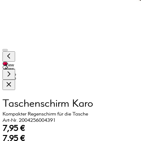
View
View
larger
larger
image
image
Taschenschirm Karo
Kompakter Regenschirm für die Tasche
Art-Nr. 2004256004391
7,95 €
7,95 €