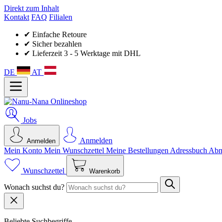
Direkt zum Inhalt
Kontakt
FAQ
Filialen
✔ Einfache Retoure
✔ Sicher bezahlen
✔ Lieferzeit 3 - 5 Werktage mit DHL
DE
AT
Jobs
Anmelden
Anmelden
Mein Konto
Mein Wunsch­zettel
Meine Bestellungen
Adressbuch
Abm
Wunschzettel
Warenkorb
Wonach suchst du?
Beliebte Suchbegriffe