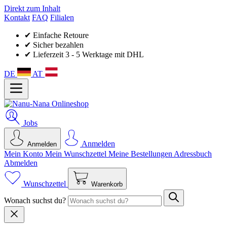
Direkt zum Inhalt
Kontakt
FAQ
Filialen
✔ Einfache Retoure
✔ Sicher bezahlen
✔ Lieferzeit 3 - 5 Werktage mit DHL
DE
AT
Jobs
Anmelden
Anmelden
Mein Konto
Mein Wunsch­zettel
Meine Bestellungen
Adressbuch
Abmelden
Wunschzettel
Warenkorb
Wonach suchst du?