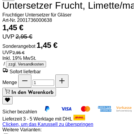
Untersetzer Frucht, Limette/ma
Fruchtiger Untersetzer für Gläser
Art-Nr. 2001736000638
1,45 €
UVP
2,95 €
1,45 €
Sonderangebot
UVP
2,95 €
Inkl. 19% MwSt.
/
zzgl. Versandkosten
Sofort lieferbar
Menge
In den Warenkorb
Sicher bezahlen
Lieferzeit 3 - 5 Werktage mit DHL
Clicken, um das Karussell zu überspringen
Weitere Varianten: