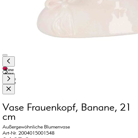
View
View
larger
larger
image
image
Vase Frauenkopf, Banane, 21
cm
Außergewöhnliche Blumenvase
Art-Nr. 2004015001548