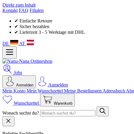
Direkt zum Inhalt
Kontakt
FAQ
Filialen
✔ Einfache Retoure
✔ Sicher bezahlen
✔ Lieferzeit 3 - 5 Werktage mit DHL
DE
AT
Jobs
Anmelden
Anmelden
Mein Konto
Mein Wunsch­zettel
Meine Bestellungen
Adressbuch
Abm
Wunschzettel
Warenkorb
Wonach suchst du?
Beliebte Suchbegriffe