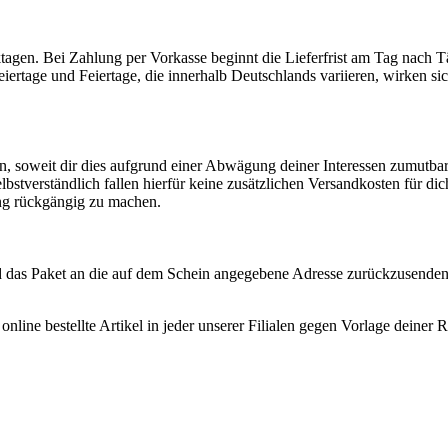
rktagen. Bei Zahlung per Vorkasse beginnt die Lieferfrist am Tag nach 
eiertage und Feiertage, die innerhalb Deutschlands variieren, wirken si
n, soweit dir dies aufgrund einer Abwägung deiner Interessen zumutbar
Selbstverständlich fallen hierfür keine zusätzlichen Versandkosten für di
ng rückgängig zu machen.
d das Paket an die auf dem Schein angegebene Adresse zurückzusenden
nline bestellte Artikel in jeder unserer Filialen gegen Vorlage deine