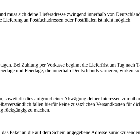
und muss sich deine Lieferadresse zwingend innerhalb von Deutschland
 Lieferung an Postfachadressen oder Postfilialen ist nicht möglich.
rktagen. Bei Zahlung per Vorkasse beginnt die Lieferfrist am Tag nach 
eiertage und Feiertage, die innerhalb Deutschlands variieren, wirken si
n, soweit dir dies aufgrund einer Abwägung deiner Interessen zumutbar
Selbstverständlich fallen hierfür keine zusätzlichen Versandkosten für di
ng rückgängig zu machen.
d das Paket an die auf dem Schein angegebene Adresse zurückzusenden