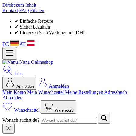
Direkt zum Inhalt
Kontakt
FAQ
Filialen
✔ Einfache Retoure
✔ Sicher bezahlen
✔ Lieferzeit 3 - 5 Werktage mit DHL
DE
AT
Jobs
Anmelden
Anmelden
Mein Konto
Mein Wunsch­zettel
Meine Bestellungen
Adressbuch
Abmelden
Wunschzettel
Warenkorb
Wonach suchst du?