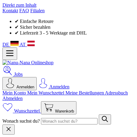
Direkt zum Inhalt
Kontakt
FAQ
Filialen
✔ Einfache Retoure
✔ Sicher bezahlen
✔ Lieferzeit 3 - 5 Werktage mit DHL
DE
AT
Jobs
Anmelden
Anmelden
Mein Konto
Mein Wunsch­zettel
Meine Bestellungen
Adressbuch
Abmelden
Wunschzettel
Warenkorb
Wonach suchst du?